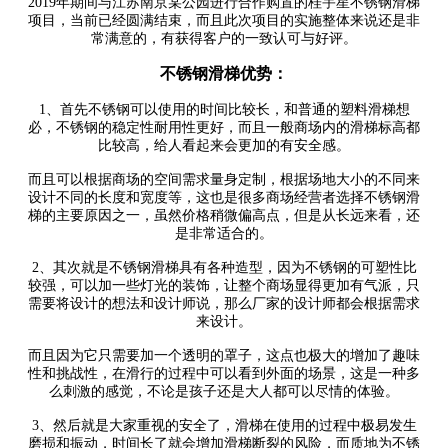
2019年期间与江苏南京某公园进行合作购置的桂宇星不锈钢滑梯
项目，当前已经圆满结束，而且此次项目的实施整体来说还是非
常满意的，有获得客户的一致认可与好评。
不锈钢滑梯优势：
1、首先不锈钢可以使用的时间比较长，和普通的塑料滑梯想
必，不锈钢的稳定性耐用性更好，而且一般商场内的滑梯标高都
比较高，给人看起来会更加的有安全感。
而且可以根据商场的空间需求量身定制，根据场地大小的不同来
设计不同的长度和宽度等，这也是很多商场经营者选择不锈钢滑
梯的主要原因之一，虽然价格稍微偏高点，但是从长远来看，还
是非常适合的。
2、其次就是不锈钢滑梯具有各种造型，因为不锈钢的可塑性比
较强，可以加一些灯光的装饰，让整个商场显得更加有气派，只
需要将设计的想法和设计师说，那么厂家的设计师都会根据需求
来设计。
而且因为它只需要加一个透明的罩子，这点也极大的增加了趣味
性和挑战性，在滑行的过程中可以看到外面的场景，这是一种多
么刺激的感觉，不论是孩子还是大人都可以尽情的体验。
3、然后就是大家重视的安全了，滑梯在使用的过程中极易发生
磨损和振动，时间长了就会增加滑梯断裂的风险，而质地为不锈